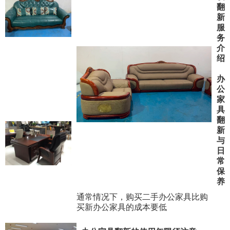
翻
新
服
务
介
绍
办
公
家
具
翻
新
与
日
常
保
养
通常情况下，购买二手办公家具比购
买新办公家具的成本要低