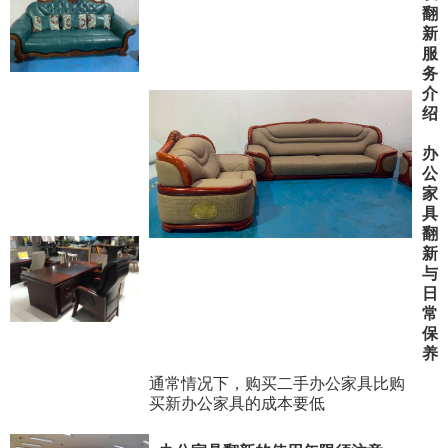
翻
新
服
务
介
绍
办
公
家
具
翻
新
与
日
常
保
养
通常情况下，购买二手办公家具比购
买新办公家具的成本要低