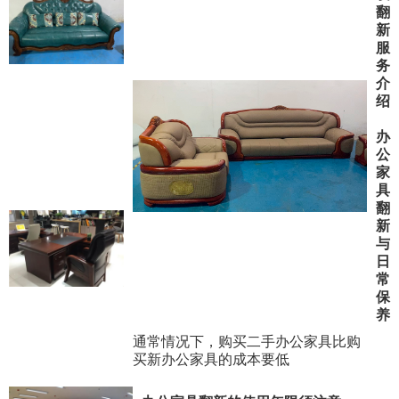
翻
新
服
务
介
绍
办
公
家
具
翻
新
与
日
常
保
养
通常情况下，购买二手办公家具比购
买新办公家具的成本要低