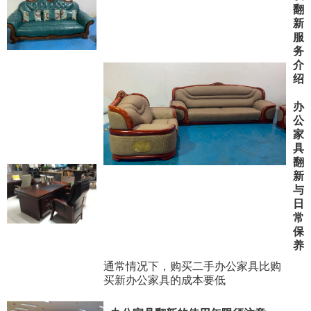
翻
新
服
务
介
绍
办
公
家
具
翻
新
与
日
常
保
养
通常情况下，购买二手办公家具比购
买新办公家具的成本要低